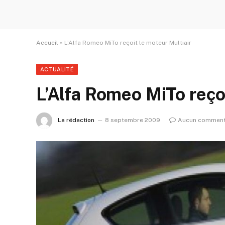
Accueil
»
L’Alfa Romeo MiTo reçoit le moteur Multiair
ACTUALITÉ
L’Alfa Romeo MiTo reçoi
La rédaction
8 septembre 2009
Aucun comment