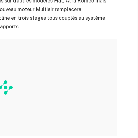
is sur d’autres modèles Fiat, Alfa Romeo mais
 nouveau moteur Multiair remplacera
écline en trois stages tous couplés au système
apports.