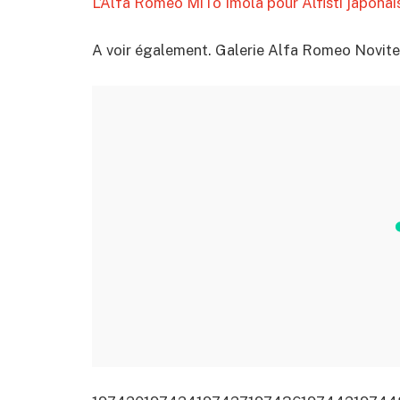
L’Alfa Romeo MiTo Imola pour Alfisti japonai
A voir également. Galerie Alfa Romeo Novite