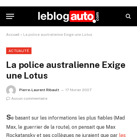
Accueil
»
La police australienne Exige une Lotus
ACTUALITÉ
La police australienne Exige
une Lotus
Pierre-Laurent Ribault
17 février 2007
Aucun commentaire
S
e basant sur les informations les plus fiables (Mad
Max, le guerrier de la route), on pensait que Max
Rockatansky et ses collègues ne juraient que par
les