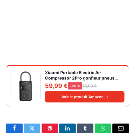
Xiaomi Portable Electric Air
Compressor 2Pro gonfleur pneus
voiture | ±1PSI Contrôle pression
59,99 €
79,99 €
−25 %
pneus, 45s gonflage rapide, batterie
longue durée, avec éclairage, grand
Voir le produit Amazon →
cylindre à air 27 mm
Facebook
Twitter
Pinterest
LinkedIn
Tumblr
WhatsApp
Email