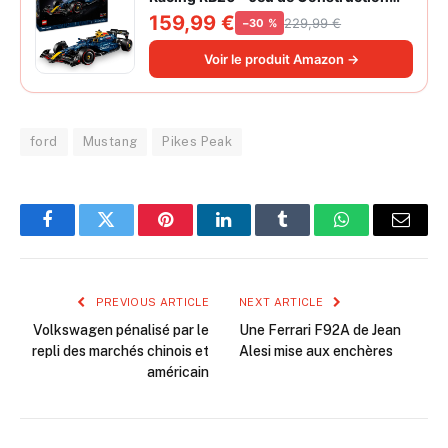
Collector pour Adulte - Inclut Un
159,99 €
229,99 €
−30 %
Moteur V6 et Une boîte de Vitesses -
Idée Cadeau pour passionnés de
Voir le produit Amazon →
Formule 1 42206
ford
Mustang
Pikes Peak
Facebook
Twitter
Pinterest
LinkedIn
Tumblr
WhatsApp
Email
PREVIOUS ARTICLE
NEXT ARTICLE
Volkswagen pénalisé par le
Une Ferrari F92A de Jean
repli des marchés chinois et
Alesi mise aux enchères
américain