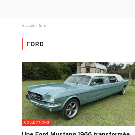
Accueil
»
ford
FORD
COLLECTIONS
Une Ford Mustang 1966 transformée