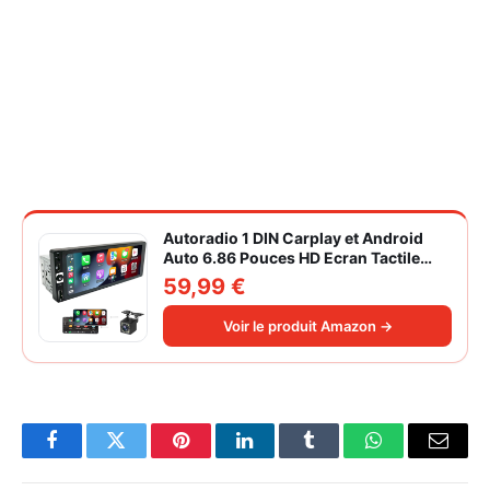
Autoradio 1 DIN Carplay et Android
Auto 6.86 Pouces HD Ecran Tactile
Poste Radio Voiture Soutien Lien
59,99 €
Miroir iOS/Android/Radio FM/USB/EQ
Autoradio Bluetooth Caméra de Recul
Voir le produit Amazon →
Facebook
Twitter
Pinterest
LinkedIn
Tumblr
WhatsApp
Email