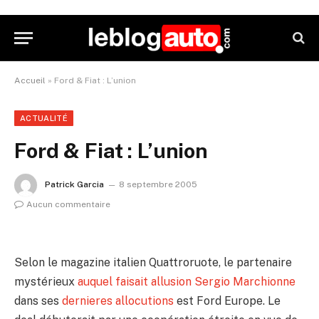
Accueil
»
Ford & Fiat : L’union
ACTUALITÉ
Ford & Fiat : L’union
Patrick Garcia
8 septembre 2005
Aucun commentaire
Selon le magazine italien Quattroruote, le partenaire
mystérieux
auquel faisait allusion Sergio Marchionne
dans ses
dernieres allocutions
est Ford Europe. Le