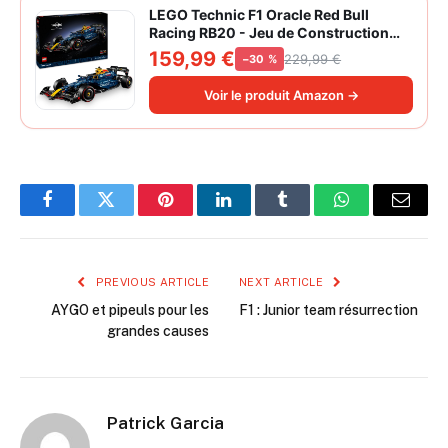
LEGO Technic F1 Oracle Red Bull
Racing RB20 - Jeu de Construction
Collector pour Adulte - Inclut Un
159,99 €
229,99 €
−30 %
Moteur V6 et Une boîte de Vitesses -
Idée Cadeau pour passionnés de
Voir le produit Amazon →
Formule 1 42206
Facebook
Twitter
Pinterest
LinkedIn
Tumblr
WhatsApp
Email
PREVIOUS ARTICLE
NEXT ARTICLE
AYGO et pipeuls pour les
F1 : Junior team résurrection
grandes causes
Patrick Garcia