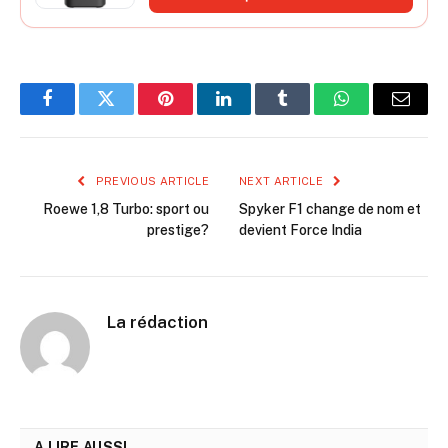
cylindre à air 27 mm
Facebook
Twitter
Pinterest
LinkedIn
Tumblr
WhatsApp
Email
PREVIOUS ARTICLE
NEXT ARTICLE
Roewe 1,8 Turbo: sport ou
Spyker F1 change de nom et
prestige?
devient Force India
La rédaction
A LIRE AUSSI