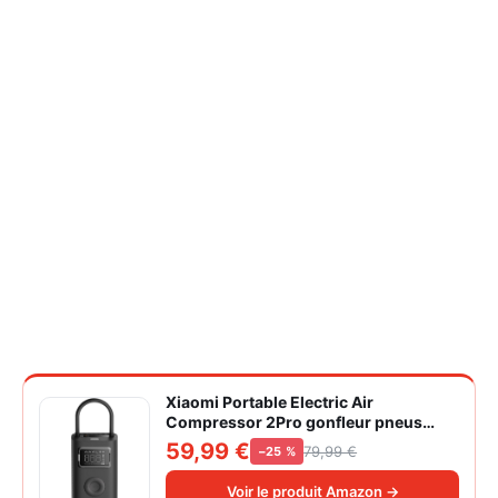
Xiaomi Portable Electric Air
Compressor 2Pro gonfleur pneus
voiture | ±1PSI Contrôle pression
59,99 €
79,99 €
−25 %
pneus, 45s gonflage rapide, batterie
longue durée, avec éclairage, grand
Voir le produit Amazon →