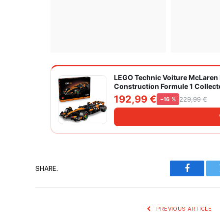
LEGO Technic Voiture McLaren M
Construction Formule 1 Collecto
de Sport Automobile 42228
192,99 €
229,99 €
−16 %
SHARE.
Faceboo
PREVIOUS ARTICLE