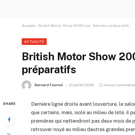
Accueil
»
British Motor Show 2008 Live : Derniers préparatifs
ACTUALITÉ
British Motor Show 200
préparatifs
Bernard Fournol
21 juillet 2008
Aucun commenta
Dernière ligne droite avant louverture, le salo
SHARE
que certains, mais, isolé au milieu de lété, i
premières qui nattendront pas deux mois de pl
retrouver noyé au milieu dautres grandes pre