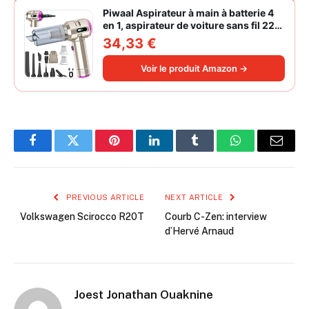
Piwaal Aspirateur à main à batterie 4
en 1, aspirateur de voiture sans fil 22
000 Pa avec moteur sans balais,
34,33 €
souffleur électrique à air comprimé
220 000 tr/min 3 vitesses pour poils
Voir le produit Amazon →
d'animaux
Facebook
Twitter
Pinterest
LinkedIn
Tumblr
WhatsApp
Email
PREVIOUS ARTICLE
NEXT ARTICLE
Volkswagen Scirocco R20T
Courb C-Zen: interview
d’Hervé Arnaud
Joest Jonathan Ouaknine