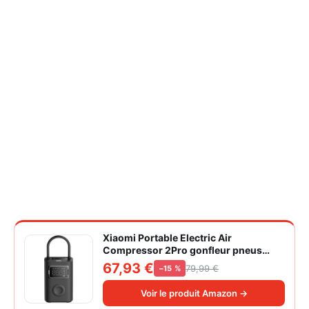
Xiaomi Portable Electric Air
Compressor 2Pro gonfleur pneus
voiture | ±1PSI Contrôle pression
67,93 €
79,99 €
−15 %
pneus, 45s gonflage rapide, batterie
longue durée, avec éclairage, grand
Voir le produit Amazon →
cylindre à air 27 mm