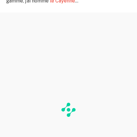
gamme, j’ai nommé
le Cayenne
…