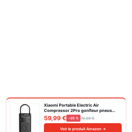
Xiaomi Portable Electric Air
Compressor 2Pro gonfleur pneus
voiture | ±1PSI Contrôle pression
59,99 €
79,99 €
−25 %
pneus, 45s gonflage rapide, batterie
longue durée, avec éclairage, grand
Voir le produit Amazon →
cylindre à air 27 mm