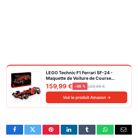
LEGO Technic F1 Ferrari SF-24 -
Maquette de Voiture de Course
Collector à Échelle 1/8 - Décoration -
159,99 €
229,99 €
−30 %
Inclut Moteur V6, Boîte de Vitesses,
DRS et Volant - Idée de Cadeau pour
Voir le produit Amazon →
Adulte et Adolescent 42207
Facebook
Twitter
Pinterest
LinkedIn
Tumblr
WhatsApp
Email