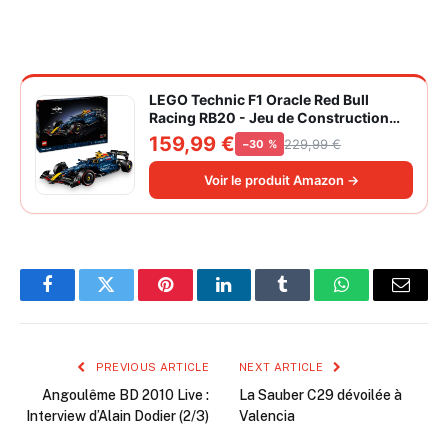
LEGO Technic F1 Oracle Red Bull
Racing RB20 - Jeu de Construction
Collector pour Adulte - Inclut Un
159,99 €
229,99 €
−30 %
Moteur V6 et Une boîte de Vitesses -
Idée Cadeau pour passionnés de
Voir le produit Amazon →
Formule 1 42206
Facebook
Twitter
Pinterest
LinkedIn
Tumblr
WhatsApp
Email
PREVIOUS ARTICLE
NEXT ARTICLE
Angoulême BD 2010 Live :
La Sauber C29 dévoilée à
Interview d’Alain Dodier (2/3)
Valencia