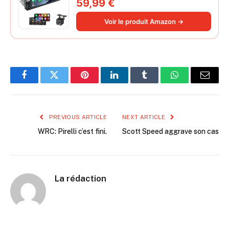
59,99 €
Miroir iOS/Android/Radio FM/USB/EQ
Autoradio Bluetooth Caméra de Recul
Voir le produit Amazon →
Facebook
Twitter
Pinterest
LinkedIn
Tumblr
WhatsApp
Email
PREVIOUS ARTICLE
NEXT ARTICLE
WRC: Pirelli c’est fini.
Scott Speed aggrave son cas
La rédaction