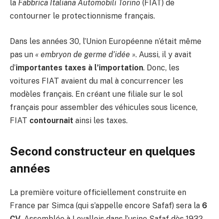
la
Fabbrica Italiana Automobili Torino
(FIAT) de
contourner le protectionnisme français.
Dans les années 30, l’Union Européenne n’était même
pas un
« embryon de germe d’idée »
. Aussi, il y avait
d’
importantes taxes à l’importation
. Donc, les
voitures FIAT avaient du mal à concurrencer les
modèles français. En créant une filiale sur le sol
français pour assembler des véhicules sous licence,
FIAT
contournait
ainsi les taxes.
Second constructeur en quelques
années
La première voiture officiellement construite en
France par Simca (qui s’appelle encore Safaf) sera la
6
CV
. Assemblée à Levallois dans l’usine Safaf dès 1932,