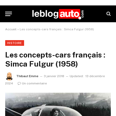
Accueil
»
Les concepts-cars français : Simca Fulgur (1958)
HISTOIRE
Les concepts-cars français :
Simca Fulgur (1958)
Thibaut Emme
3 janvier 2018
Updated:
13 décembre
2024
Un commentaire