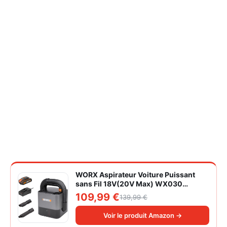
WORX Aspirateur Voiture Puissant
sans Fil 18V(20V Max) WX030
Aspirateur à Main sur Batterie 150W
109,99 €
139,99 €
10KPa avec Boîte de Rangement
Intégrée Dépoussiérage Maille
Voir le produit Amazon →
filtrante Lavable