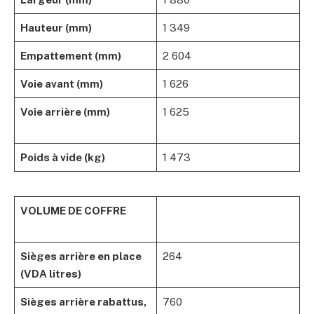
Hauteur (mm)
1 349
Empattement (mm)
2 604
Voie avant (mm)
1 626
Voie arrière (mm)
1 625
Poids à vide (kg)
1 473
VOLUME DE COFFRE
Sièges arrière en place
264
(VDA litres)
Sièges arrière rabattus,
760