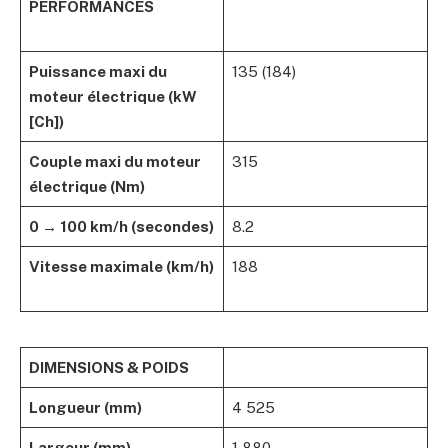
PERFORMANCES
Puissance maxi du
135 (184)
moteur électrique (kW
[Ch])
Couple maxi du moteur
315
électrique (Nm)
0 → 100 km/h (secondes)
8.2
Vitesse maximale (km/h)
188
DIMENSIONS & POIDS
Longueur (mm)
4 525
Largeur (mm)
1 880