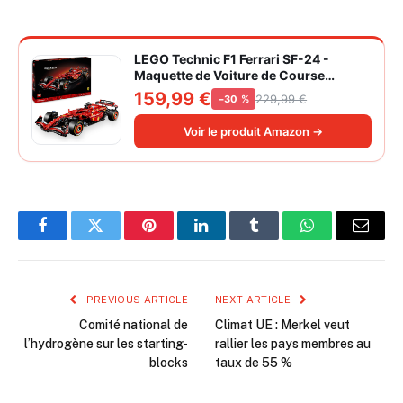
LEGO Technic F1 Ferrari SF-24 -
Maquette de Voiture de Course
Collector à Échelle 1/8 - Décoration -
159,99 €
229,99 €
−30 %
Inclut Moteur V6, Boîte de Vitesses,
DRS et Volant - Idée de Cadeau pour
Voir le produit Amazon →
Adulte et Adolescent 42207
Facebook
Twitter
Pinterest
LinkedIn
Tumblr
WhatsApp
Email
PREVIOUS ARTICLE
NEXT ARTICLE
Comité national de
Climat UE : Merkel veut
l’hydrogène sur les starting-
rallier les pays membres au
blocks
taux de 55 %