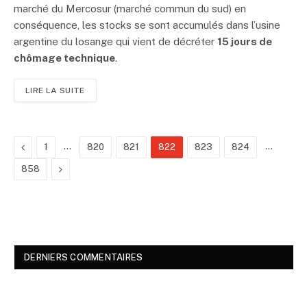
marché du Mercosur (marché commun du sud) en
conséquence, les stocks se sont accumulés dans l’usine
argentine du losange qui vient de décréter
15 jours de
chômage technique
.
LIRE LA SUITE
Previous
…
…
1
820
821
822
823
824
Next
858
DERNIERS COMMENTAIRES