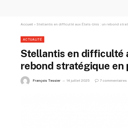
Accueil
»
Stellantis en difficulté aux États-Unis : un rebond str
ACTUALITÉ
Stellantis en difficulté
rebond stratégique en 
François Tessier
14 juillet 2025
7 commentaires