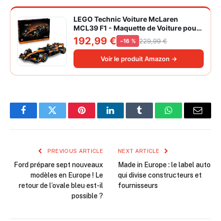
LEGO Technic Voiture McLaren
MCL39 F1 - Maquette de Voiture pour
Adulte - Set de Construction Formule 1
192,99 €
229,99 €
−16 %
Collector - Moteur V6 & Différentiel -
Idée Cadeau pour Fans de Sport
Voir le produit Amazon →
Automobile 42228
Facebook
Twitter
Pinterest
LinkedIn
Tumblr
WhatsApp
Email
PREVIOUS ARTICLE
NEXT ARTICLE
Ford prépare sept nouveaux
Made in Europe : le label auto
modèles en Europe ! Le
qui divise constructeurs et
retour de l’ovale bleu est-il
fournisseurs
possible ?