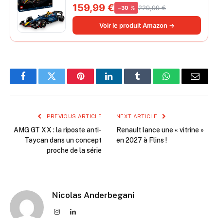
Collector pour Adulte - Inclut Un
159,99 €
229,99 €
−30 %
Moteur V6 et Une boîte de Vitesses -
Idée Cadeau pour passionnés de
Voir le produit Amazon →
Formule 1 42206
Facebook
Twitter
Pinterest
LinkedIn
Tumblr
WhatsApp
Email
PREVIOUS ARTICLE
NEXT ARTICLE
AMG GT XX : la riposte anti-
Renault lance une « vitrine »
Taycan dans un concept
en 2027 à Flins !
proche de la série
Nicolas Anderbegani
Instagram
LinkedIn