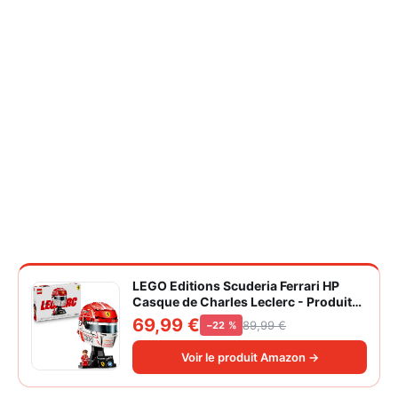
LEGO Editions Scuderia Ferrari HP
Casque de Charles Leclerc - Produit
F1 - Maquette avec Minifigurine
69,99 €
89,99 €
−22 %
Collector - Décoration Intérieure -
Cadeau pour Garçon dès 14 ans et
Voir le produit Amazon →
Adulte Fan d'Automobile 43014