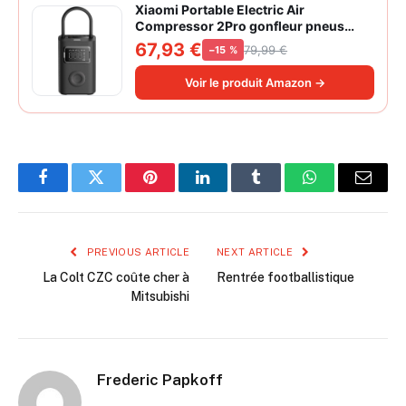
Xiaomi Portable Electric Air
Compressor 2Pro gonfleur pneus
voiture | ±1PSI Contrôle pression
67,93 €
79,99 €
−15 %
pneus, 45s gonflage rapide, batterie
longue durée, avec éclairage, grand
Voir le produit Amazon →
cylindre à air 27 mm
Facebook
Twitter
Pinterest
LinkedIn
Tumblr
WhatsApp
Email
PREVIOUS ARTICLE
NEXT ARTICLE
La Colt CZC coûte cher à
Rentrée footballistique
Mitsubishi
Frederic Papkoff