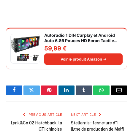
Autoradio 1 DIN Carplay et Android
Auto 6.86 Pouces HD Ecran Tactile
Poste Radio Voiture Soutien Lien
59,99 €
Miroir iOS/Android/Radio FM/USB/EQ
Autoradio Bluetooth Caméra de Recul
Voir le produit Amazon →
Facebook
Twitter
Pinterest
LinkedIn
Tumblr
WhatsApp
Email
PREVIOUS ARTICLE
NEXT ARTICLE
Lynk&Co 02 Hatchback, la
Stellantis : fermeture d’1
GTI chinoise
ligne de production de Melfi