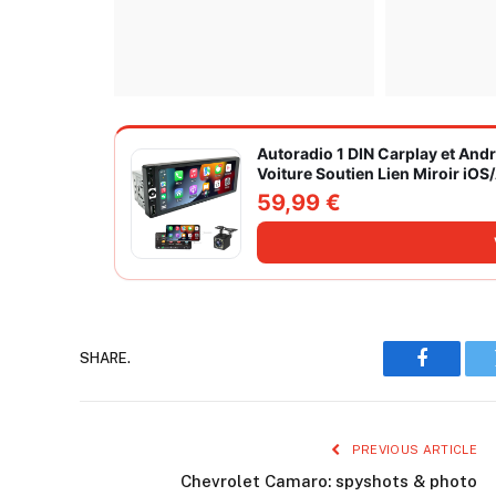
Autoradio 1 DIN Carplay et And
Voiture Soutien Lien Miroir iO
Caméra de Recul
59,99 €
SHARE.
Faceboo
PREVIOUS ARTICLE
Chevrolet Camaro: spyshots & photo