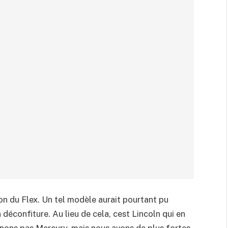
ion du Flex. Un tel modèle aurait pourtant pu
éconfiture. Au lieu de cela, cest Lincoln qui en
nnons pas Mercury, mais nous avons de plus fortes