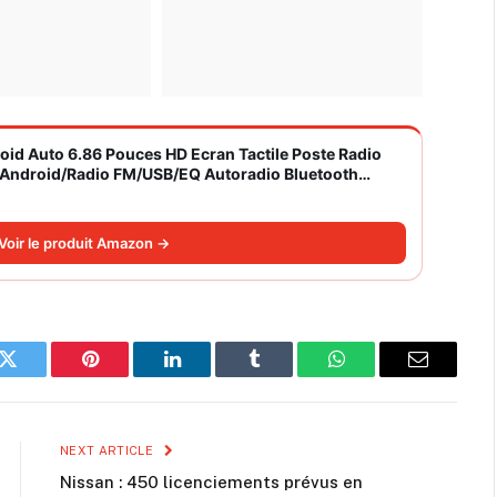
roid Auto 6.86 Pouces HD Ecran Tactile Poste Radio
S/Android/Radio FM/USB/EQ Autoradio Bluetooth
Voir le produit Amazon →
k
Twitter
Pinterest
LinkedIn
Tumblr
WhatsApp
Email
NEXT ARTICLE
Nissan : 450 licenciements prévus en