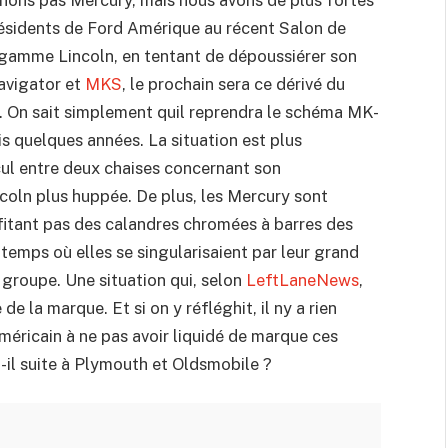
présidents de Ford Amérique au récent Salon de
la gamme Lincoln, en tentant de dépoussiérer son
Navigator et
MKS
, le prochain sera ce dérivé du
n. On sait simplement quil reprendra le schéma MK-
 quelques années. La situation est plus
cul entre deux chaises concernant son
coln plus huppée. De plus, les Mercury sont
fitant pas des calandres chromées à barres des
 temps où elles se singularisaient par leur grand
 groupe. Une situation qui, selon
LeftLaneNews
,
e la marque. Et si on y réfléghit, il ny a rien
méricain à ne pas avoir liquidé de marque ces
-il suite à Plymouth et Oldsmobile ?