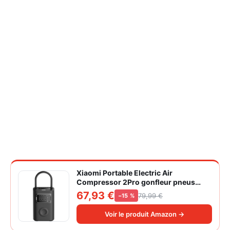
Xiaomi Portable Electric Air
Compressor 2Pro gonfleur pneus
voiture | ±1PSI Contrôle pression
67,93 €
79,99 €
−15 %
pneus, 45s gonflage rapide, batterie
longue durée, avec éclairage, grand
Voir le produit Amazon →
cylindre à air 27 mm