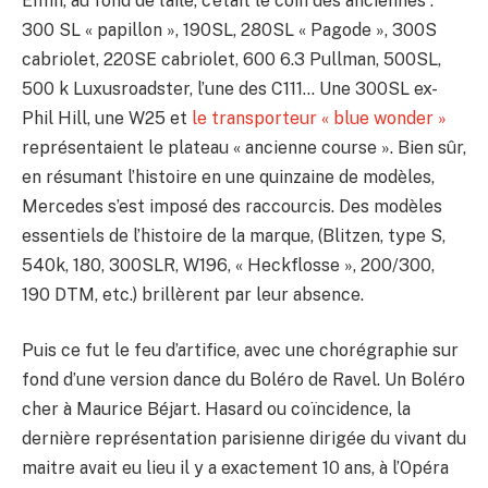
Enfin, au fond de l’aile, c’était le coin des anciennes :
300 SL « papillon », 190SL, 280SL « Pagode », 300S
cabriolet, 220SE cabriolet, 600 6.3 Pullman, 500SL,
500 k Luxusroadster, l’une des C111… Une 300SL ex-
Phil Hill, une W25 et
le transporteur « blue wonder »
représentaient le plateau « ancienne course ». Bien sûr,
en résumant l’histoire en une quinzaine de modèles,
Mercedes s’est imposé des raccourcis. Des modèles
essentiels de l’histoire de la marque, (Blitzen, type S,
540k, 180, 300SLR, W196, « Heckflosse », 200/300,
190 DTM, etc.) brillèrent par leur absence.
Puis ce fut le feu d’artifice, avec une chorégraphie sur
fond d’une version dance du Boléro de Ravel. Un Boléro
cher à Maurice Béjart. Hasard ou coïncidence, la
dernière représentation parisienne dirigée du vivant du
maitre avait eu lieu il y a exactement 10 ans, à l’Opéra