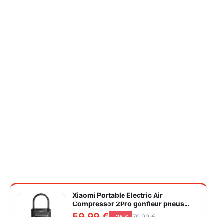
Xiaomi Portable Electric Air
Compressor 2Pro gonfleur pneus
voiture | ±1PSI Contrôle pression
59,99 €
79,99 €
−25 %