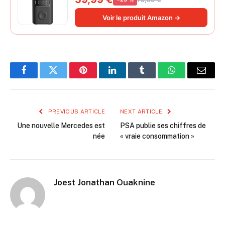
pneus, 45s gonflage rapide, batterie
longue durée, avec éclairage, grand
Voir le produit Amazon →
cylindre à air 27 mm
Facebook
Twitter
Pinterest
LinkedIn
Tumblr
WhatsApp
Email
PREVIOUS ARTICLE
NEXT ARTICLE
Une nouvelle Mercedes est
PSA publie ses chiffres de
née
« vraie consommation »
Joest Jonathan Ouaknine