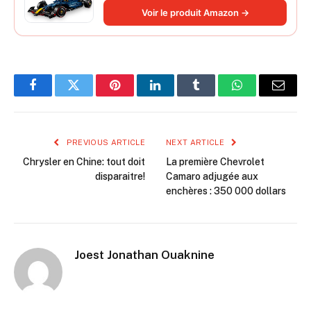
Idée Cadeau pour passionnés de
Voir le produit Amazon →
Formule 1 42206
Facebook
Twitter
Pinterest
LinkedIn
Tumblr
WhatsApp
Email
PREVIOUS ARTICLE
NEXT ARTICLE
Chrysler en Chine: tout doit
La première Chevrolet
disparaitre!
Camaro adjugée aux
enchères : 350 000 dollars
Joest Jonathan Ouaknine