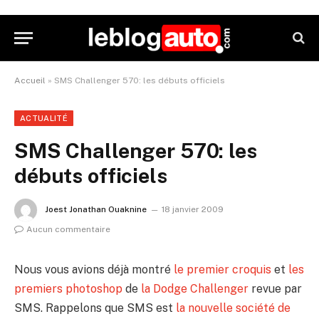
Accueil
»
SMS Challenger 570: les débuts officiels
ACTUALITÉ
SMS Challenger 570: les
débuts officiels
Joest Jonathan Ouaknine
18 janvier 2009
Aucun commentaire
Nous vous avions déjà montré
le premier croquis
et
les
premiers photoshop
de
la Dodge Challenger
revue par
SMS. Rappelons que SMS est
la nouvelle société de