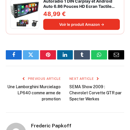
Autoradio 1 DIN Carplay et Android
Auto 6.86 Pouces HD Ecran Tactile
Poste Radio Voiture Soutien Lien
48,99 €
Miroir iOS/Android/Radio FM/USB/EQ
Autoradio Bluetooth Caméra de Recul
Voir le produit Amazon →
Facebook
Twitter
Pinterest
LinkedIn
Tumblr
WhatsApp
Email
PREVIOUS ARTICLE
NEXT ARTICLE
Une Lamborghini Murcielago
SEMA Show 2009 :
LP640 comme arme de
Chevrolet Corvette GTR par
promotion
Specter Werkes
Frederic Papkoff