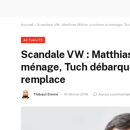
Accueil
»
Scandale VW : Matthias Müller continue le ménage, Tu
ACTUALITÉ
Scandale VW : Matthias
ménage, Tuch débarqué
remplace
Thibaut Emme
10 février 2016
Aucun commentai