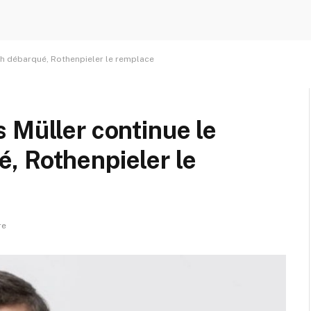
ch débarqué, Rothenpieler le remplace
 Müller continue le
, Rothenpieler le
re