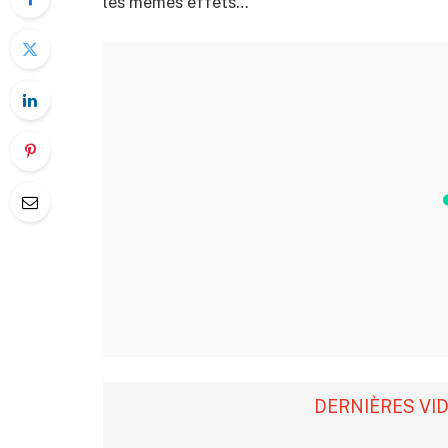
les mêmes effets…
DERNIÈRES VI