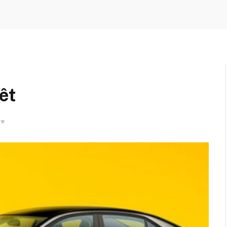
êt
re