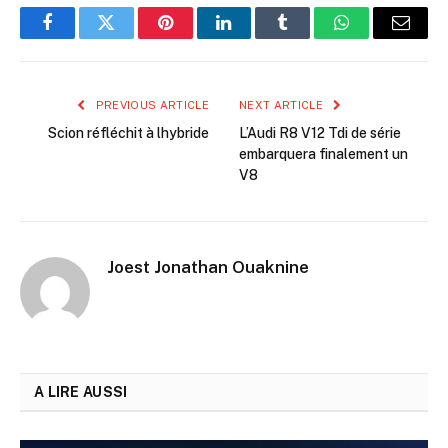
Facebook
Twitter
Pinterest
LinkedIn
Tumblr
WhatsApp
Email
PREVIOUS ARTICLE
NEXT ARTICLE
Scion réfléchit à lhybride
L’Audi R8 V12 Tdi de série
embarquera finalement un
V8
Joest Jonathan Ouaknine
A LIRE AUSSI