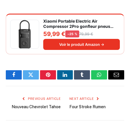
Xiaomi Portable Electric Air
Compressor 2Pro gonfleur pneus
voiture | ±1PSI Contrôle pression
59,99 €
79,99 €
−25 %
pneus, 45s gonflage rapide, batterie
longue durée, avec éclairage, grand
Voir le produit Amazon →
cylindre à air 27 mm
Facebook
Twitter
Pinterest
LinkedIn
Tumblr
WhatsApp
Email
PREVIOUS ARTICLE
NEXT ARTICLE
Nouveau Chevrolet Tahoe
Four Stroke Rumen