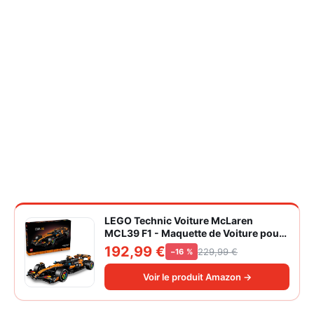
LEGO Technic Voiture McLaren
MCL39 F1 - Maquette de Voiture pour
Adulte - Set de Construction Formule 1
192,99 €
229,99 €
−16 %
Collector - Moteur V6 & Différentiel -
Idée Cadeau pour Fans de Sport
Voir le produit Amazon →
Automobile 42228