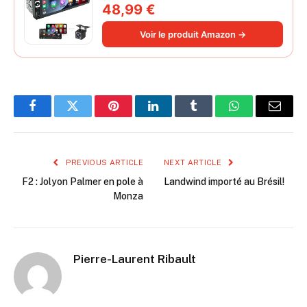
Poste Radio Voiture Soutien Lien
48,99 €
Miroir iOS/Android/Radio FM/USB/EQ
Autoradio Bluetooth Caméra de Recul
Voir le produit Amazon →
Facebook
Twitter
Pinterest
LinkedIn
Tumblr
WhatsApp
Email
PREVIOUS ARTICLE
NEXT ARTICLE
F2 : Jolyon Palmer en pole à
Landwind importé au Brésil!
Monza
Pierre-Laurent Ribault