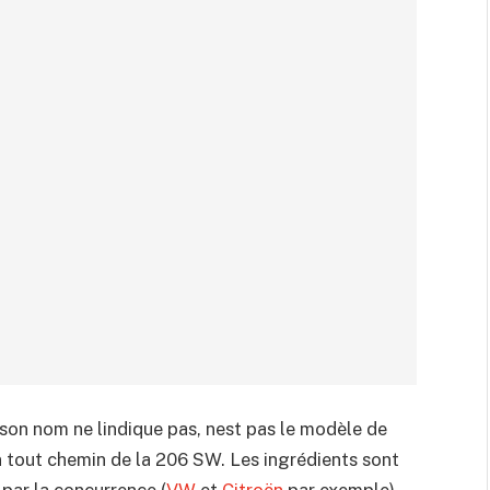
son nom ne lindique pas, nest pas le modèle de
on tout chemin de la 206 SW. Les ingrédients sont
par la concurrence (
VW
et
Citroën
par exemple),