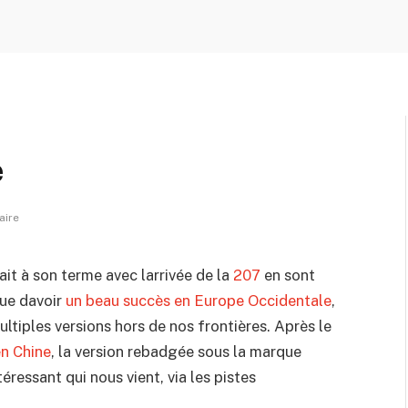
e
aire
rait à son terme avec larrivée de la
207
en sont
nue davoir
un beau succès en Europe Occidentale
,
ultiples versions hors de nos frontières. Après le
en Chine
, la version rebadgée sous la marque
téressant qui nous vient, via les pistes