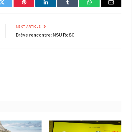
k
Twitter
Pinterest
LinkedIn
Tumblr
WhatsApp
Email
NEXT ARTICLE
Brève rencontre: NSU Ro80