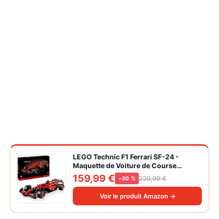
LEGO Technic F1 Ferrari SF-24 -
Maquette de Voiture de Course
Collector à Échelle 1/8 - Décoration -
159,99 €
229,99 €
−30 %
Inclut Moteur V6, Boîte de Vitesses,
DRS et Volant - Idée de Cadeau pour
Voir le produit Amazon →
Adulte et Adolescent 42207