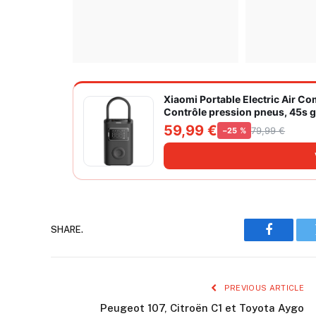
Xiaomi Portable Electric Air C
Contrôle pression pneus, 45s go
grand cylindre à air 27 mm
59,99 €
79,99 €
−25 %
SHARE.
Faceboo
PREVIOUS ARTICLE
Peugeot 107, Citroën C1 et Toyota Aygo