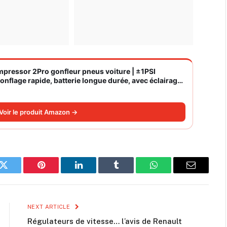
ompressor 2Pro gonfleur pneus voiture | ±1PSI
nflage rapide, batterie longue durée, avec éclairage,
Voir le produit Amazon →
k
Twitter
Pinterest
LinkedIn
Tumblr
WhatsApp
Email
NEXT ARTICLE
Régulateurs de vitesse… l’avis de Renault