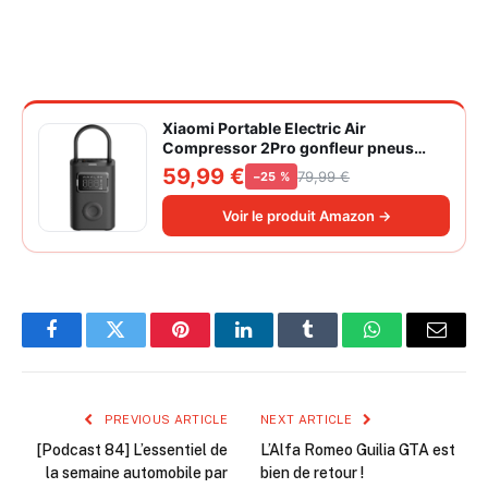
Xiaomi Portable Electric Air
Compressor 2Pro gonfleur pneus
voiture | ±1PSI Contrôle pression
59,99 €
79,99 €
−25 %
pneus, 45s gonflage rapide, batterie
longue durée, avec éclairage, grand
Voir le produit Amazon →
cylindre à air 27 mm
Facebook
Twitter
Pinterest
LinkedIn
Tumblr
WhatsApp
Email
PREVIOUS ARTICLE
NEXT ARTICLE
[Podcast 84] L’essentiel de
L’Alfa Romeo Guilia GTA est
la semaine automobile par
bien de retour !