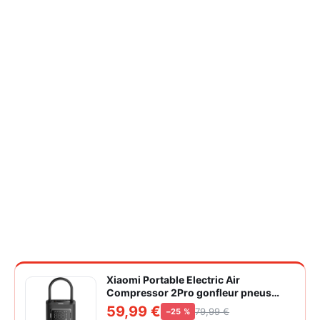
Xiaomi Portable Electric Air
Compressor 2Pro gonfleur pneus
voiture | ±1PSI Contrôle pression
59,99 €
79,99 €
−25 %
pneus, 45s gonflage rapide, batterie