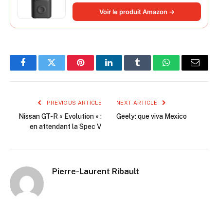
longue durée, avec éclairage, grand
Voir le produit Amazon →
cylindre à air 27 mm
Facebook
Twitter
Pinterest
LinkedIn
Tumblr
WhatsApp
Email
PREVIOUS ARTICLE
NEXT ARTICLE
Nissan GT-R « Evolution » :
Geely: que viva Mexico
en attendant la Spec V
Pierre-Laurent Ribault