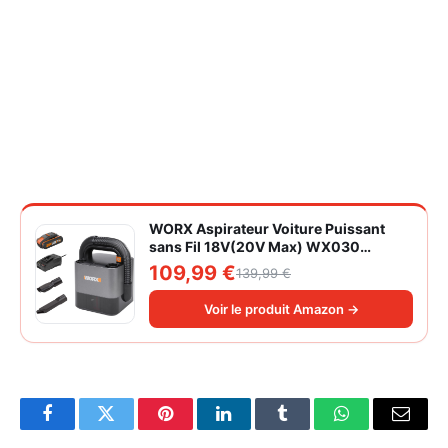
WORX Aspirateur Voiture Puissant
sans Fil 18V(20V Max) WX030
Aspirateur à Main sur Batterie 150W
109,99 €
139,99 €
10KPa avec Boîte de Rangement
Intégrée Dépoussiérage Maille
Voir le produit Amazon →
filtrante Lavable
Facebook
Twitter
Pinterest
LinkedIn
Tumblr
WhatsApp
Email