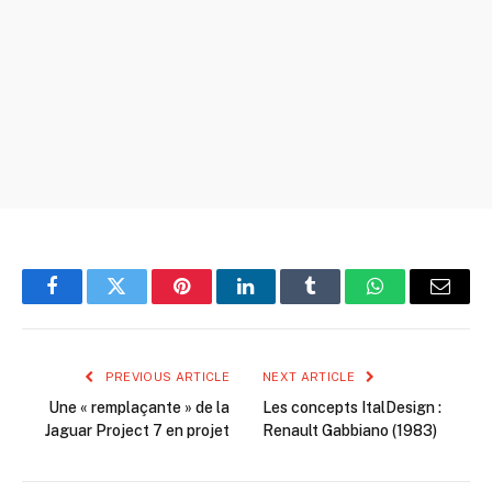
Facebook
Twitter
Pinterest
LinkedIn
Tumblr
WhatsApp
Email
PREVIOUS ARTICLE
NEXT ARTICLE
Une « remplaçante » de la
Les concepts ItalDesign :
Jaguar Project 7 en projet
Renault Gabbiano (1983)