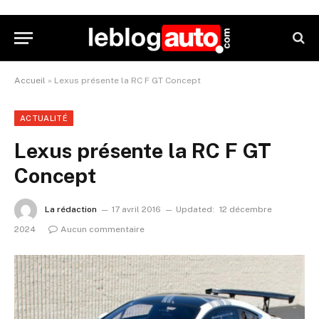
Accueil
»
Lexus présente la RC F GT Concept
ACTUALITÉ
Lexus présente la RC F GT
Concept
La rédaction
17 avril 2016
Updated:
12 décembre
2024
Aucun commentaire