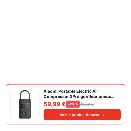
Xiaomi Portable Electric Air
Compressor 2Pro gonfleur pneus
voiture | ±1PSI Contrôle pression
59,99 €
79,99 €
−25 %
pneus, 45s gonflage rapide, batterie
longue durée, avec éclairage, grand
Voir le produit Amazon →
cylindre à air 27 mm