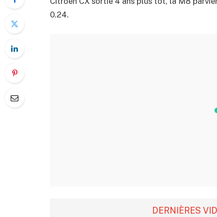
Citroën CX sortie 4 ans plus tôt, la M8 parvi
0.24.
DERNIÈRES VI