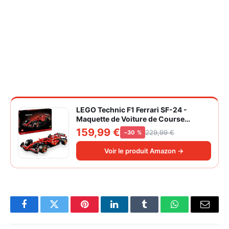
LEGO Technic F1 Ferrari SF-24 -
Maquette de Voiture de Course
Collector à Échelle 1/8 - Décoration -
159,99 €
229,99 €
−30 %
Inclut Moteur V6, Boîte de Vitesses,
DRS et Volant - Idée de Cadeau pour
Voir le produit Amazon →
Adulte et Adolescent 42207
Facebook
Twitter
Pinterest
LinkedIn
Tumblr
WhatsApp
Email