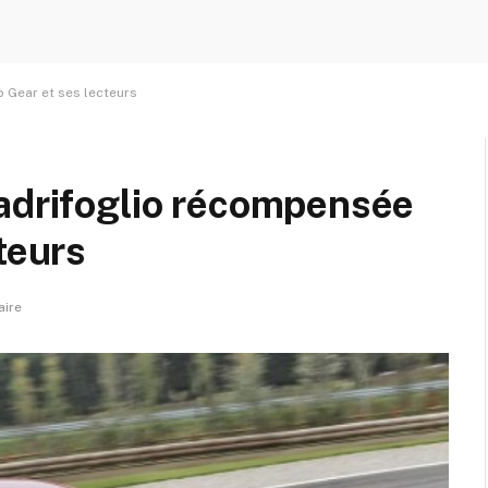
 Gear et ses lecteurs
uadrifoglio récompensée
teurs
ire