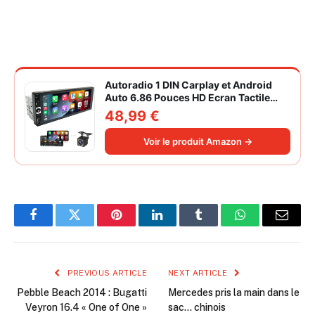
Autoradio 1 DIN Carplay et Android
Auto 6.86 Pouces HD Ecran Tactile
Poste Radio Voiture Soutien Lien
48,99 €
Miroir iOS/Android/Radio FM/USB/EQ
Autoradio Bluetooth Caméra de Recul
Voir le produit Amazon →
Facebook
Twitter
Pinterest
LinkedIn
Tumblr
WhatsApp
Email
PREVIOUS ARTICLE
NEXT ARTICLE
Pebble Beach 2014 : Bugatti
Mercedes pris la main dans le
Veyron 16.4 « One of One »
sac… chinois