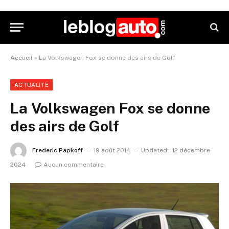
Accueil
»
La Volkswagen Fox se donne des airs de Golf
ACTUALITÉ
La Volkswagen Fox se donne
des airs de Golf
Frederic Papkoff
19 août 2014
Updated:
12 décembre
2024
Aucun commentaire