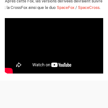
Après cette Fox, les versions dérivées devraient suivre
: la CrossFox ainsi que le duo
SpaceFox
/
SpaceCross
.