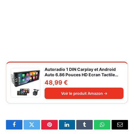
Autoradio 1 DIN Carplay et Android
Auto 6.86 Pouces HD Ecran Tactile
Poste Radio Voiture Soutien Lien
48,99 €
Miroir iOS/Android/Radio FM/USB/EQ
Autoradio Bluetooth Caméra de Recul
Voir le produit Amazon →
Facebook
Twitter
Pinterest
LinkedIn
Tumblr
WhatsApp
Email