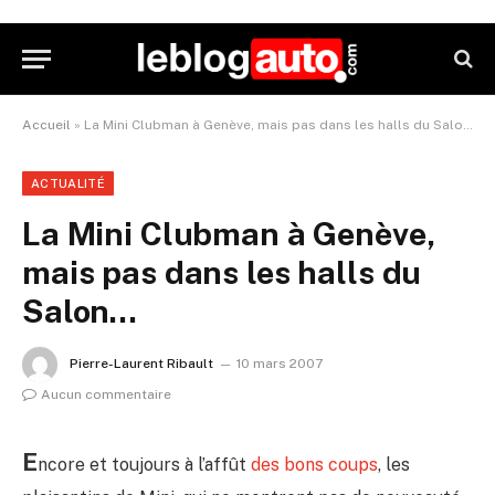
Accueil
»
La Mini Clubman à Genève, mais pas dans les halls du Salon…
ACTUALITÉ
La Mini Clubman à Genève,
mais pas dans les halls du
Salon…
Pierre-Laurent Ribault
10 mars 2007
Aucun commentaire
E
ncore et toujours à l’affût
des bons coups
, les