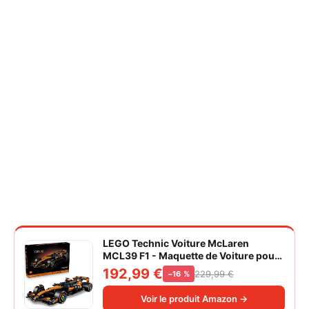
LEGO Technic Voiture McLaren
MCL39 F1 - Maquette de Voiture pour
Adulte - Set de Construction Formule 1
192,99 €
229,99 €
−16 %
Collector - Moteur V6 & Différentiel -
Idée Cadeau pour Fans de Sport
Voir le produit Amazon →
Automobile 42228