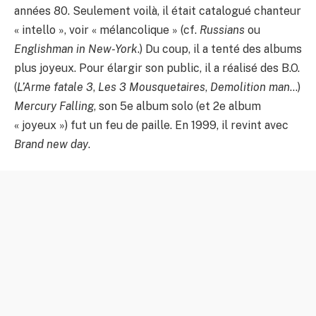
années 80. Seulement voilà, il était catalogué chanteur
« intello », voir « mélancolique » (cf.
Russians
ou
Englishman in New-York
.) Du coup, il a tenté des albums
plus joyeux. Pour élargir son public, il a réalisé des B.O.
(
L’Arme fatale 3
,
Les 3 Mousquetaires
,
Demolition man
…)
Mercury Falling
, son 5e album solo (et 2e album
« joyeux ») fut un feu de paille. En 1999, il revint avec
Brand new day
.