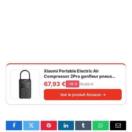
Xiaomi Portable Electric Air
Compressor 2Pro gonfleur pneus
voiture | ±1PSI Contrôle pression
67,93 €
79,99 €
−15 %
pneus, 45s gonflage rapide, batterie
longue durée, avec éclairage, grand
Voir le produit Amazon →
cylindre à air 27 mm
Facebook
Twitter
Pinterest
LinkedIn
Tumblr
WhatsApp
Email