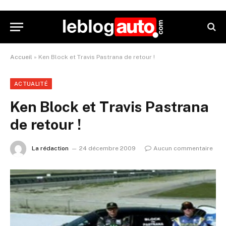
Accueil
»
Ken Block et Travis Pastrana de retour !
ACTUALITÉ
Ken Block et Travis Pastrana
de retour !
La rédaction
24 décembre 2009
Aucun commentaire